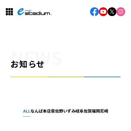
NEWS
お知らせ
ALL
なんば本店
泉佐野
いずみ
岐阜
佐賀
福岡
尼崎