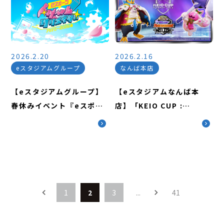
2026.2.20
2026.2.16
eスタジアムグループ
なんば本店
【eスタジアムグループ】
【eスタジアムなんば本
春休みイベント『eスポー
店】「KEIO CUP :
ツゲームクリエイターアカ
Winter Tournament
デミー2026春』開催のお
2026 FINAL パブリックビ
知らせ
ューイングイベント」
&「KEIO CUP：ジュニア
トーナメント」開催のお知
らせ
1
2
3
...
41