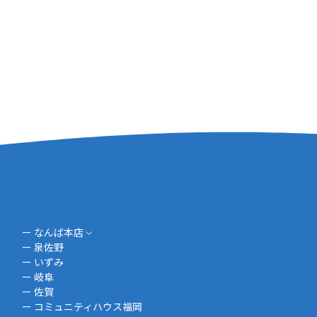
ー なんば本店
ー 泉佐野
ー いずみ
ー 岐阜
ー 佐賀
ー コミュニティハウス福岡