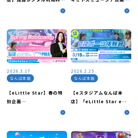
の改定および新利用プラン
＆ バースデー記念グッズ予
導入のお知らせ
約開始のお知らせ
2026.3.17
2026.2.25
なんば本店
なんば本店
【eLittle Star】春の特
【eスタジアムなんば本
別企画
店】「eLittle Star eス
「SpringBootcamp#1」
ポーツ体験会」開催のお知
開催のお知らせ
らせ