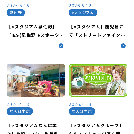
2026.5.15
2026.5.12
泉佐野
eスタジアム
【eスタジアム泉佐野】
【eスタジアム】鹿児島に
『IES(泉佐野 eスポーツ
て「ストリートファイター
シリーズ)Clash Royale
6」コミュニティ大会を開
#8』開催のお知らせ
催！
2026.4.13
2026.4.13
なんば本店
なんば本店
【eスタジアムなんば本
【eスタジアムグループ】
店】施設レンタル利用料金
キミトスミュージアム開催