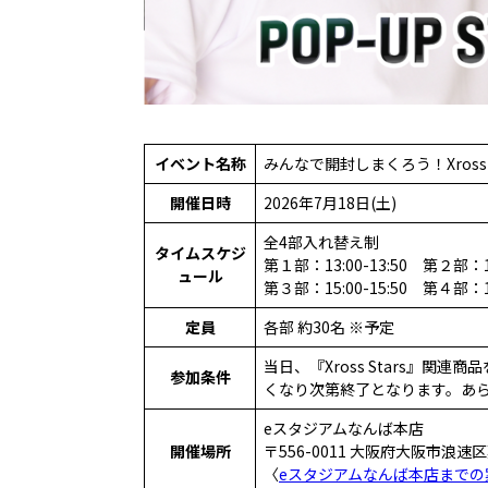
イベント名称
みんなで開封しまくろう！Xross 
開催日時
2026年7月18日(土)
全4部入れ替え制
タイムスケジ
第１部：13:00-13:50 第２部：14
ュール
第３部：15:00-15:50 第４部：16
定員
各部 約30名 ※予定
当日、『Xross Stars』
参加条件
くなり次第終了となります。あ
eスタジアムなんば本店
開催場所
〒556-0011 大阪府大阪市浪速区
〈
eスタジアムなんば本店までの