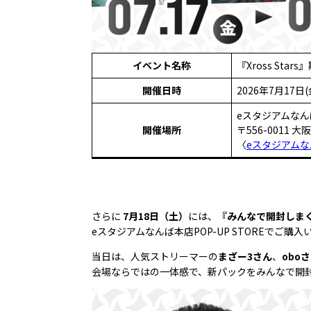
イベント名称
『Xross Star
開催日時
2026年7月17日(
eスタジアムなん
開催場所
〒556-0011 
〈
eスタジアム
さらに
7月18日（土）
には、
『みんなで開封しまくろ
eスタジアムなんば本店POP-UP STOREで
当日は、人気ストリーマーの
まざー3さん
、
obo
会場ならではの一体感で、新パックをみんなで開