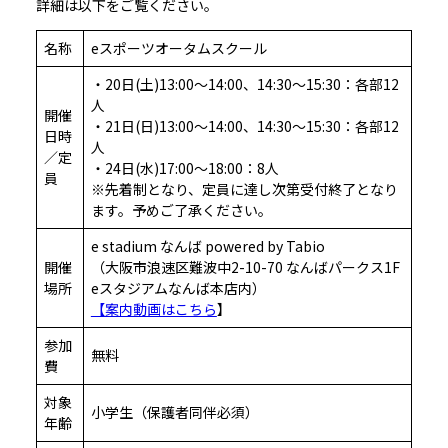
詳細は以下をご覧ください。
名称
eスポーツオータムスクール
・20日(土)13:00〜14:00、14:30〜15:30：各部12
人
開催
・21日(日)13:00〜14:00、14:30〜15:30：各部12
日時
人
／定
・24日(水)17:00〜18:00：8人
員
※先着制となり、定員に達し次第受付終了となり
ます。予めご了承ください。
e stadium なんば powered by Tabio
開催
（大阪市浪速区難波中2-10-70 なんばパークス1F
場所
eスタジアムなんば本店内）
【案内動画はこちら
】
参加
無料
費
対象
小学生（保護者同伴必須）
年齢