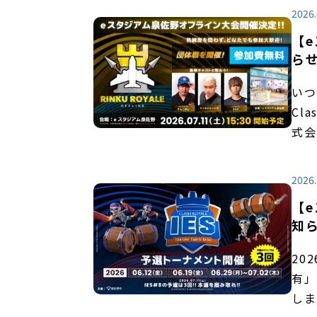
2026.
【e
ら
いつ
Cl
式会
2026.
【e
知
20
有」
しま