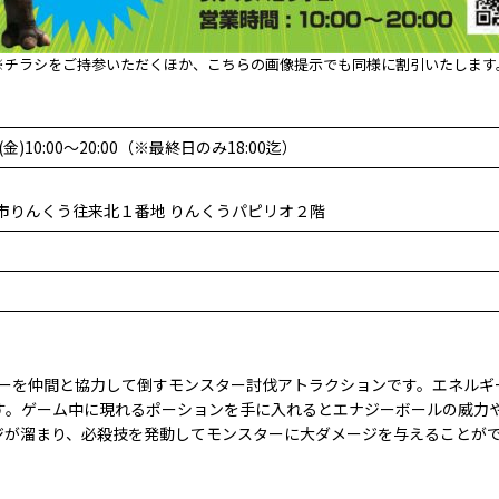
※チラシをご持参いただくほか、こちらの画像提示でも同様に割引いたします
(金)10:00～20:00（※最終日のみ18:00迄）
泉佐野市りんくう往来北１番地 りんくうパピリオ２階
ターを仲間と協力して倒すモンスター討伐アトラクションです。エネルギ
す。ゲーム中に現れるポーションを手に入れるとエナジーボールの威力や
ジが溜まり、必殺技を発動してモンスターに大ダメージを与えることが