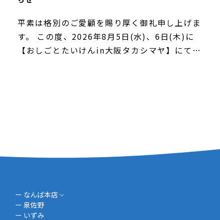
平素は格別のご愛顧を賜り厚く御礼申し上げま
す。 この度、2026年8月5日(水)、6日(木)に
【おしごとたいけんin大阪タカシマヤ】にて
『VTuberになって配信体験ができるおしごと
たいけん』の出展が決定いたしましたので
[…]
ー なんば本店
ー 泉佐野
ー いずみ