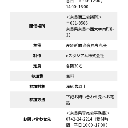
各日 10:00~12:00 /
14:00~16:00
＜奈良商工会議所＞
〒631-8586
開催場所
奈良県奈良市西大字南町8-
33
主催
産経新聞 奈良県専売会
制作
eスタジアム株式会社
定員
各回30名
参加費
無料
参加対象
満60歳以上
下記お問い合わせ先へお電
参加方法
話
＜奈良県専売会事務局＞
お問い合わせ先
0742-24-2214（受付時
間 平日 10:00~17:00 ）