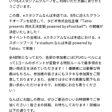
いつもeスタジアムグループをご利用いただき誠にありがと
うございます。
この度、eスタジアムなんば本店では、8月に迎えたグラン
ドオープンを記念して、タビオ株式会社主催「Tabio
presents 得点王決定戦 powered by eFootball™」の開催が
決定いたしました！
本イベントの会場は、eスタジアムなんば本店における、e
スポーツブース「e stadium なんば本店 powered by
Tabio」で実施！
全4部制となっており、各部の参加者にはCPUのレベルによ
って1ゴールのポイントが変動する特別ルールで最多得点を
競い得点王を決めていただきます！！優勝者には豪華な特
典はもちろん、参加者の皆さまにもステキな参加賞をご用
意しております♪また、会場ではタビオの素敵な靴下もお
買い求めいただけますので、お気軽にお立ち寄りくださ
い！
なんばにお越しの際は、ぜひご都合のいいお時間帯でご参
加ください！皆さまの挑戦、お待ちしております！詳細は
以下の通りです。