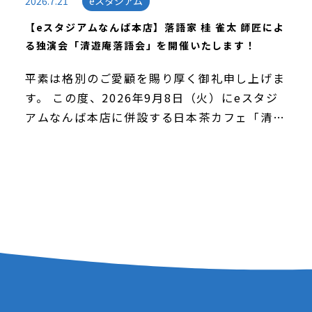
2026.7.21
eスタジアム
【eスタジアムなんば本店】落語家 桂 雀太 師匠によ
る独演会「清遊庵落語会」を開催いたします！
平素は格別のご愛顧を賜り厚く御礼申し上げま
す。 この度、2026年9月8日（火）にeスタジ
アムなんば本店に併設する日本茶カフェ「清遊
庵」内にて、上方落語会で活躍する落語家・桂
雀太師匠による独演会「清遊庵落語会」を実施
いた […]