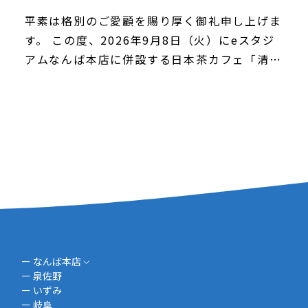
平素は格別のご愛顧を賜り厚く御礼申し上げま
す。 この度、2026年9月8日（火）にeスタジ
アムなんば本店に併設する日本茶カフェ「清遊
庵」内にて、上方落語会で活躍する落語家・桂
雀太師匠による独演会「清遊庵落語会」を実施
いた […]
ー なんば本店
ー 泉佐野
ー いずみ
ー 岐阜