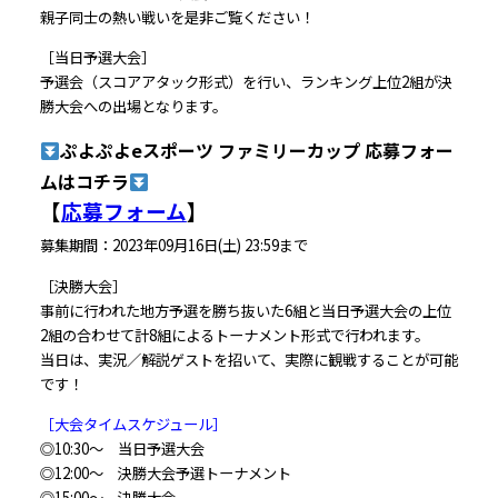
親子同士の熱い戦いを是非ご覧ください！
［当日予選大会］
予選会（スコアアタック形式）を行い、ランキング上位2組が決
勝大会への出場となります。
ぷよぷよeスポーツ ファミリーカップ 応募フォー
ムはコチラ
【
応募フォーム
】
募集期間：2023年09月16日(土) 23:59まで
［決勝大会］
事前に行われた地方予選を勝ち抜いた6組と当日予選大会の上位
2組の合わせて計8組によるトーナメント形式で行われます。
当日は、実況／解説ゲストを招いて、実際に観戦することが可能
です！
［大会タイムスケジュール］
◎10:30〜 当日予選大会
◎12:00〜 決勝大会予選トーナメント
◎15:00〜 決勝大会