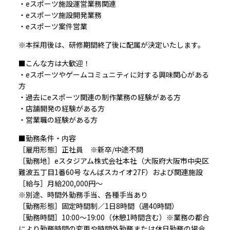
・eスポーツ施設運営業務関連
・eスポーツ施設開発業務
・eスポーツ案件営業
※本採用後は、研修期間終了後に配属が決定いたします。
■こんな方は大歓迎！
・eスポーツやゲームコミュニティに対する興味関心がある
方
・過去にeスポーツ関連の制作業務の経験がある方
・店舗開発の経験がある方
・営業職の経験がある方
■勤務条件・内容
［雇用形態］正社員 ※新卒/中途不問
［勤務地］eスタジアム株式会社本社（大阪府大阪市中央区
難波五丁目1番60号 なんばスカイオ27F）および関連施設
［給与］月給200,000円〜
※別途、時間外勤務手当、各種手当あり
［勤務形態］固定時間制／1日8時間（週40時間）
［勤務時間］10:00〜19:00（休憩1時間含む）※業務の都合
により勤務時間の変更や時間外勤務または休日勤務の場合