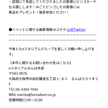
・店頭にて来店してくださりましたお客様にビンゴカード
をお渡しします！みごとビンゴしたお客様には
景品をプレゼント！是非参加ください！
●イベントに関する最新情報はコチラ:
公式Twitter
ーーーーーーーーーーーーーーーーーーーーーーーーーー
ーーーーーーーーーーーーーーーーーーーーーーーーーー
今後ともeスタジアムグループを宜しくお願い申し上げま
す。
《本件に関するお問い合わせ先はこちら》
eスタジアムなんば本店
〒542-0076
大阪府大阪市中央区難波五丁目１−６０ なんばスカイオ２
F
TEL:06-4394-7045
MAIL:namba@estadium.co.jp
営業時間11:00〜21:00