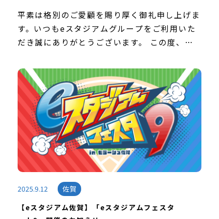
ルグランプリ “佐賀県 オフライン都道府県決勝
平素は格別のご愛顧を賜り厚く御礼申し上げま
戦” 実施のお知らせ
す。いつもeスタジアムグループをご利用いた
だき誠にありがとうございます。 この度、
2025年10月5日（日）に「全国都道府県対抗e
スポーツ選手権 2025 SHIGA 『グランツ […]
2025.9.12
佐賀
【eスタジアム佐賀】「eスタジアムフェスタ