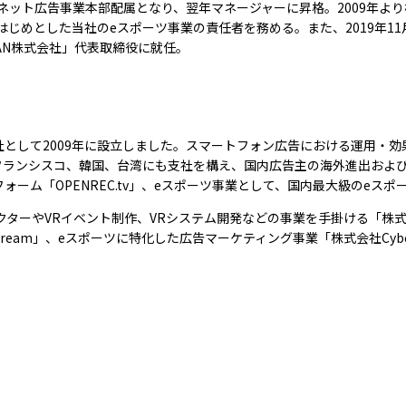
ネット広告事業本部配属となり、翌年マネージャーに昇格。2009年より
はじめとした当社のeスポーツ事業の責任者を務める。また、2019年1
JAPAN株式会社」代表取締役に就任。
として2009年に設立しました。スマートフォン広告における運用・効
フランシスコ、韓国、台湾にも支社を構え、国内広告主の海外進出およ
ーム「OPENREC.tv」、eスポーツ事業として、国内最大級のeスポ
ャラクターやVRイベント制作、VRシステム開発などの事業を手掛ける「株式
ream」、eスポーツに特化した広告マーケティング事業「株式会社Cyb