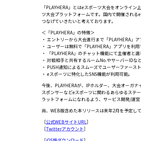
「PLAYHERA」とはeスポーツ大会をオンラ
ツ大会プラットフォームです。国内で開催されるe
つなげていきたいと考えております。
＜「PLAYHERA」の特徴＞
・ エントリーから大会進行まで「PLAYHERA」
・ ユーザーは無料で「PLAYHERA」アプリを
・ 「PLAYHERA」のチャット機能にて主催者
・ 対戦相手と共有するルームNo.やサーバーID
・ PUSH通知によるスムーズでユーザーファース
・ eスポーツに特化したSNS機能が利用可能。
今後、PLAYHERAが、IPホルダー、大会オーガ
スポンサーなどeスポーツに関わるあらゆるステ
ラットフォームになれるよう、サービス開発/運営
尚、WEB版含めた本リリースは来年2月を予定し
［
公式WEBサイトURL
］
［
Twitterアカウント
］
［
iOS版ダウンロード
］