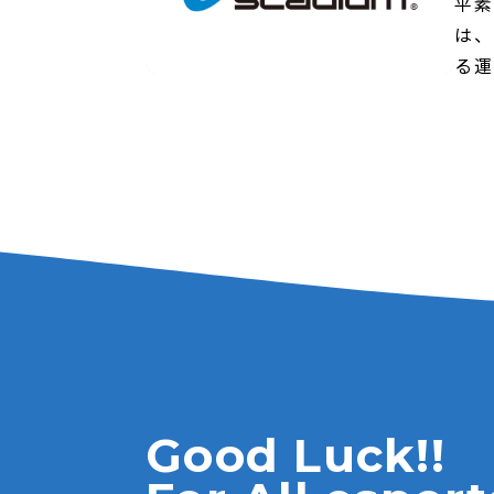
平素
は、
る運
Good Luck!!