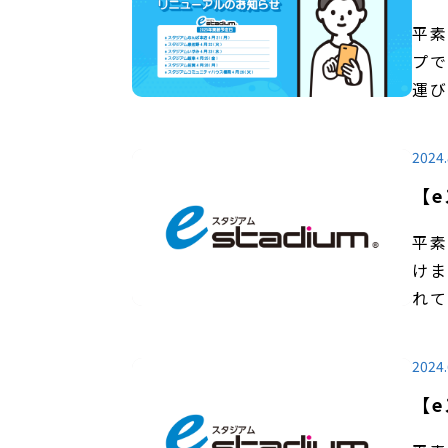
平素
プで
2024.
【
平素
けま
れて
2024.
【