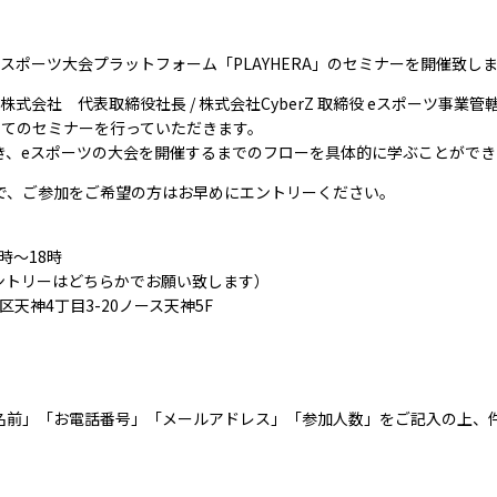
スポーツ大会プラットフォーム「PLAYHERA」のセミナーを開催致し
N 株式会社 代表取締役社長 / 株式会社CyberZ 取締役 eスポーツ事
ついてのセミナーを行っていただきます。
き、eスポーツの大会を開催するまでのフローを具体的に学ぶことができ
で、ご参加をご希望の方はお早めにエントリーください。
時～18時
ントリーはどちらかでお願い致します）
区天神4丁目3-20ノース天神5F
前」「お電話番号」「メールアドレス」「参加人数」をご記入の上、件名