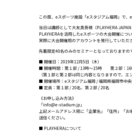
この度、eスポーツ施設「eスタジアム福岡」で、e
当日は講師として大友真吾様（PLAYHERA JAPA
PLAYHERAを活用したeスポーツの大会開催に
実際に大会開催用のアカウントを発行していただ
先着限定40名のみのセミナーとなっておりますの
■ 開催日：2019年12月5日（木）
■ 開催時間：第１部 / 13時～15時 第２部：16
（第１部と第２部は同じ内容となりますので、エ
■ 開催場所：eスタジアム福岡 / 福岡県福岡市中央
■ 定員：第１部 / 20名、第２部 / 20名
《お申し込み方法》
「info@e-stadium.jp」
上記メールアドレス宛に「企業名」「住所」「お名
送信ください。
■ PLAYHERAについて