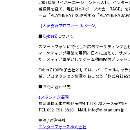
2007年度サイバーエージェントへ入社。インター
当役員を経て、現在はeスポーツ大会「RAGE」を
ーム「PLAYHERA」を運営する「PLAYHERA 
［
大友真吾プロフィールページ
］
■
CyberZ
について
スマートフォンに特化した広告マーケティング会社
マーケティング事業を展開。日本に加えて、サン
た、メディア事業としてゲーム動画配信プラットフォ
CyberZ100%子会社としては、バーチャルキ
業、プロダクション事業をおこなう「株式会社eSt
■お問い合わせ先
eスタジアム福岡
福岡県福岡市中央区天神4丁目3-20ノース天神5F
TEL 092-791-5810 MAIL info@e-stadium.jp
主催 / 運営会社
エンターフォース株式会社