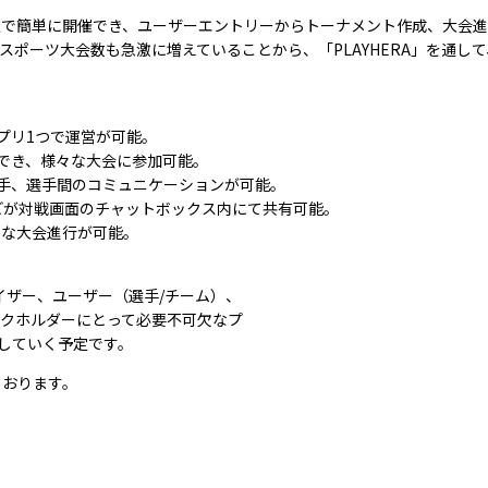
イン上で簡単に開催でき、ユーザーエントリーからトーナメント作成、大会
スポーツ大会数も急激に増えていることから、「PLAYHERA」を通し
アプリ1つで運営が可能。
利用でき、様々な大会に参加可能。
と選手、選手間のコミュニケーションが可能。
などが対戦画面のチャットボックス内にて共有可能。
トな大会進行が可能。
ナイザー、ユーザー（選手/チーム）、
ークホルダーにとって必要不可欠なプ
していく予定です。
ております。