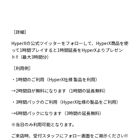
［詳細］
HyperX
の公式ツイッターをフォローして、
HyperX
商品を使
って
1
時間プレイすると
1
時間延長を
HyperX
よりプレゼン
ト
!!（最大3時間分）
［利用例］
・
1
時間のご利用（
HyperX
社様 製品を利用）
→2
時間目が無料になります（
1
時間の延長無料）
・
3
時間パックのご利用（
HyperX
社様の製品をご利用）
→6
時間パックになります（
3
時間の延長無料）
※
当日のみ利用可能となります。
ご来店時、受付スタッフにフォロー画面をご掲示ください
!!