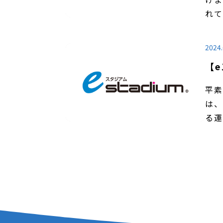
れて
2024.
【
平素
は、
る運