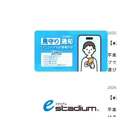
2025.
【
平素
プで
2024.
【
平素
けま